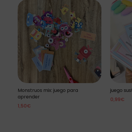
Monstruos mix: juego para
juego sus
aprender
0,99
€
1,50
€