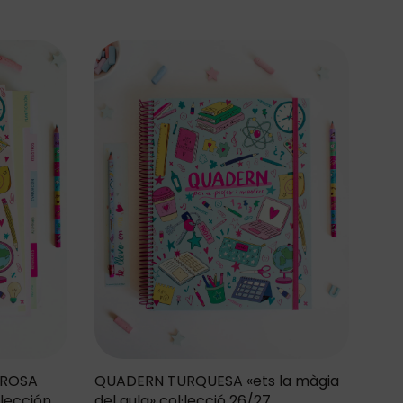
QUADERN TURQUESA «ets la màgia
-ROSA
del aula» col·lecció 26/27
olección