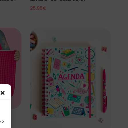
25,95
€
 No