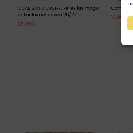
car
CUADERNO CREMA «eres las magia
Camiseta 
del aula» colección 26/27
13,95
€
25,95
€