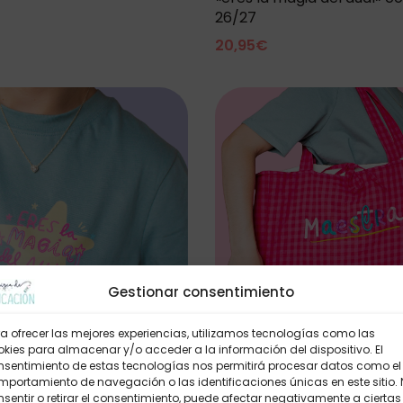
26/27
20,95
€
Gestionar consentimiento
a ofrecer las mejores experiencias, utilizamos tecnologías como las
kies para almacenar y/o acceder a la información del dispositivo. El
Maxi bolso MAESTRA vichy
nsentimiento de estas tecnologías nos permitirá procesar datos como el
portamiento de navegación o las identificaciones únicas en este sitio.
22,95
€
sentir o retirar el consentimiento, puede afectar negativamente a ciertas