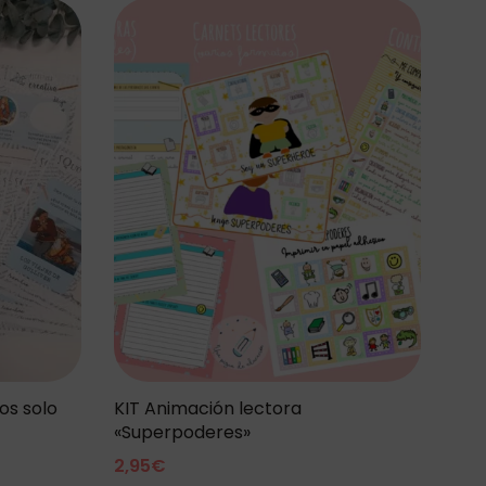
cos solo
KIT Animación lectora
«Superpoderes»
2,95
€