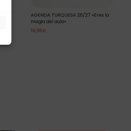
AGENDA TURQUESA 26/27 «Eres la
magia del aula»
s
16,95
€