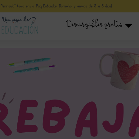
nínsula* (solo envio Paq Estándar Domicilio y envíos de 3 a 5 días)
Descargables gratis