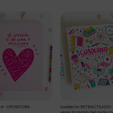
A4- OPOSITORA
cuaderno RETRACTILADO
«eres la magia del aual» c