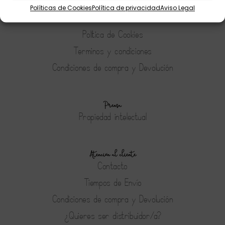
Aviso Legal
Políticas de Cookies
Política de privacidad
Aviso Legal
Política de Privacidad
Política de Cookies
Terminos y condiciones
Condiciones de compra y Devolución
Prensa
Propiedad intelectual
Atención al cliente
Contacto
Tiempos de Envío
Condiciones de compra y Devolución
¿Quieres ser distribuidor/a?