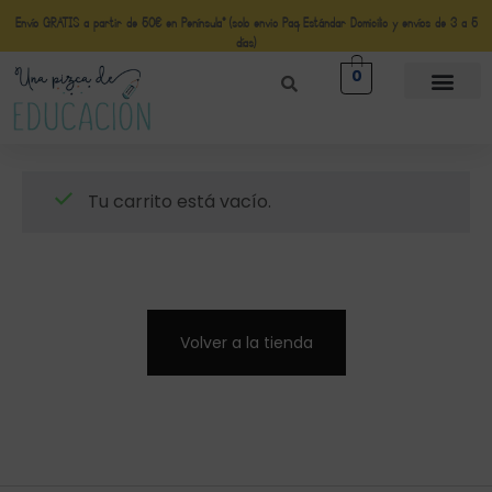
Envío GRATIS a partir de 50€ en Península* (solo envio Paq Estándar Domicilio y envíos de 3 a 5
días)
0
Tu carrito está vacío.
Volver a la tienda