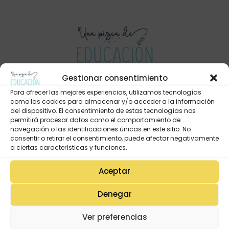
Gestionar consentimiento
Para ofrecer las mejores experiencias, utilizamos tecnologías
Mi Cuenta
como las cookies para almacenar y/o acceder a la información
Lista de deseos
del dispositivo. El consentimiento de estas tecnologías nos
permitirá procesar datos como el comportamiento de
Mi Perfil
navegación o las identificaciones únicas en este sitio. No
consentir o retirar el consentimiento, puede afectar negativamente
Descargas
a ciertas características y funciones.
Estado de mi pedido
Aceptar
Preguntas Frecuentes
Denegar
Tienda
Ver preferencias