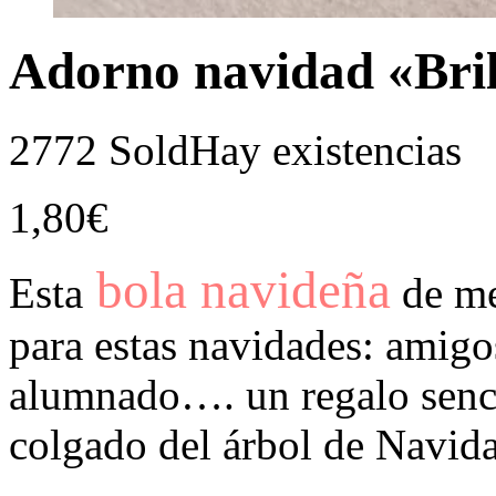
Adorno navidad «Brill
2772 Sold
Hay existencias
1,80
€
bola navideña
Esta
de met
para estas navidades: amigos
alumnado…. un regalo senci
colgado del árbol de Navid