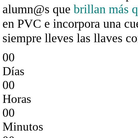
alumn@s que
brillan más q
en PVC e incorpora una cue
siempre lleves las llaves c
0
0
Días
0
0
Horas
0
0
Minutos