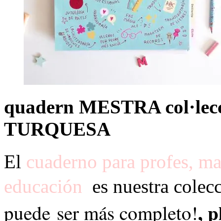
quadern MESTRA col·le
TURQUESA
El
cuaderno para profes, mae
educación
es nuestra colec
, 
puede
ser más completo!