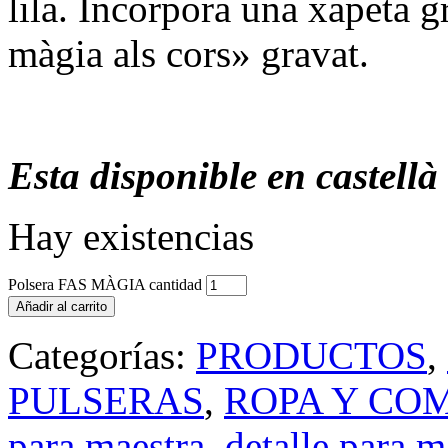
lila. Incorpora una xapeta 
màgia als cors» gravat.
Esta disponible en castellà 
Hay existencias
Polsera FAS MÀGIA cantidad
Añadir al carrito
Categorías:
PRODUCTOS
,
PULSERAS
,
ROPA Y CO
para maestra
,
detalle para m