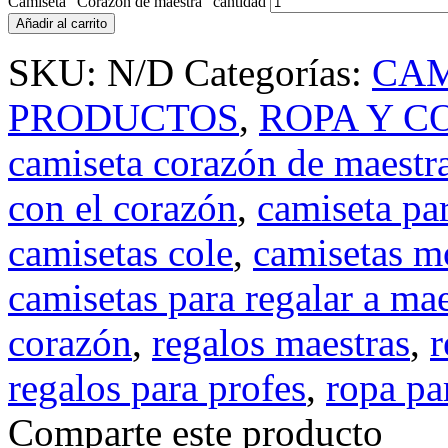
Camiseta "Corazón de maestra" cantidad
Añadir al carrito
SKU:
N/D
Categorías:
CAM
PRODUCTOS
,
ROPA Y 
camiseta corazón de maestr
con el corazón
,
camiseta pa
camisetas cole
,
camisetas m
camisetas para regalar a mae
corazón
,
regalos maestras
,
r
regalos para profes
,
ropa pa
Comparte este producto