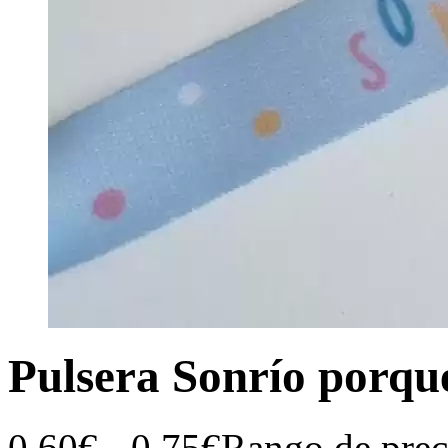
Pulsera Sonrío porque
0,60
€
-
0,75
€
Rango de prec