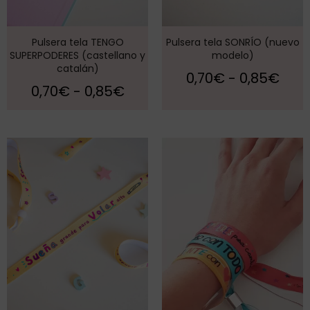
Pulsera tela TENGO
Pulsera tela SONRÍO (nuevo
SUPERPODERES (castellano y
modelo)
catalán)
0,70
€
-
0,85
€
0,70
€
-
0,85
€