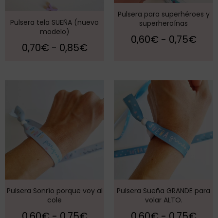
Pulsera para superhéroes y
Pulsera tela SUEÑA (nuevo
superheroínas
modelo)
0,60
€
-
0,75
€
0,70
€
-
0,85
€
Pulsera Sonrío porque voy al
Pulsera Sueña GRANDE para
cole
volar ALTO.
0,60
€
-
0,75
€
0,60
€
-
0,75
€