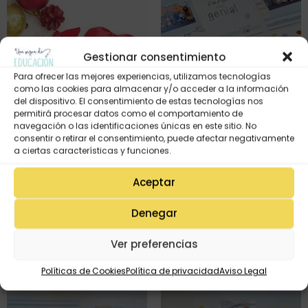
Gestionar consentimiento
Para ofrecer las mejores experiencias, utilizamos tecnologías
como las cookies para almacenar y/o acceder a la información
del dispositivo. El consentimiento de estas tecnologías nos
permitirá procesar datos como el comportamiento de
navegación o las identificaciones únicas en este sitio. No
consentir o retirar el consentimiento, puede afectar negativamente
a ciertas características y funciones.
MARCAPÁGINAS NAVIDEÑOS
LÁMINA DESCARGABLE
Aceptar
para alumn@s
«Gracias por este curso tan
DESCARGABLES
genial»
Denegar
4,95
€
4,95
€
Ver preferencias
Políticas de Cookies
Política de privacidad
Aviso Legal