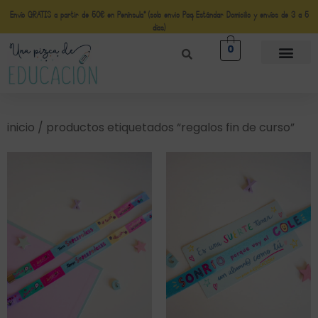
Envío GRATIS a partir de 50€ en Península* (solo envio Paq Estándar Domicilio y envíos de 3 a 5
días)
0
inicio
/ productos etiquetados “regalos fin de curso”