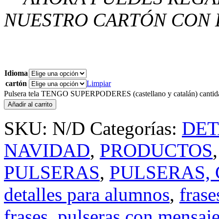
NUESTRO CARTÓN CON 
Idioma
cartón
Limpiar
Pulsera tela TENGO SUPERPODERES (castellano y catalán) cantid
Añadir al carrito
SKU:
N/D
Categorías:
DET
NAVIDAD
,
PRODUCTOS
PULSERAS
,
PULSERAS, 
detalles para alumnos
,
fras
frases
,
pulseras con mensaj