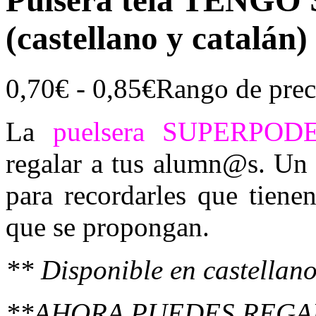
Pulsera tela TEN
(castellano y catalán)
0,70
€
-
0,85
€
Rango de prec
La
puelsera SUPERPOD
regalar a tus alumn@s. Un d
para recordarles que tiene
que se propongan.
** Disponible en castellano
**AHORA PUEDES REGA