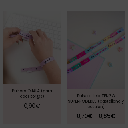
Pulsera OJALÁ (para
Pulsera tela TENGO
opositor@s)
SUPERPODERES (castellano y
0,90
€
catalán)
0,70
€
-
0,85
€