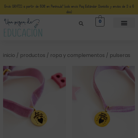
Envío GRATIS a partir de 50€ en Península* (solo envio Paq Estándar Domicilio y envíos de 3 a 5
días)
0
inicio
/
productos
/
ropa y complementos
/ pulseras