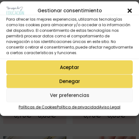
Gestionar consentimiento
Para ofrecer las mejores experiencias, utilizamos tecnologías
como las cookies para almacenar y/o acceder a la información
del dispositivo. El consentimiento de estas tecnologías nos
permitirá procesar datos como el comportamiento de
navegación o las identificaciones únicas en este sitio. No
consentir o retirar el consentimiento, puede afectar negativamente
a ciertas características y funciones.
Aceptar
Denegar
Ver preferencias
Pulsera tela SONRÍO (nuevo
Pulsera tela SUEÑA (nuevo
modelo)
modelo)
Políticas de Cookies
Política de privacidad
Aviso Legal
0,70
€
-
0,85
€
0,70
€
-
0,85
€