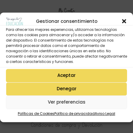
Mi Cuenta
Lista de deseos
Gestionar consentimiento
Mi Perfil
Para ofrecer las mejores experiencias, utilizamos tecnologías
como las cookies para almacenar y/o acceder a la información
Descargas
del dispositivo. El consentimiento de estas tecnologías nos
Estado de mi pedido
permitirá procesar datos como el comportamiento de
navegación o las identificaciones únicas en este sitio. No
Preguntas Frecuentes
consentir o retirar el consentimiento, puede afectar negativamente
a ciertas características y funciones.
Aceptar
Tienda
Aviso Legal
Denegar
Política de Privacidad
Ver preferencias
Política de Cookies
Terminos y condiciones
Políticas de Cookies
Política de privacidad
Aviso Legal
Condiciones de compra y Devolución