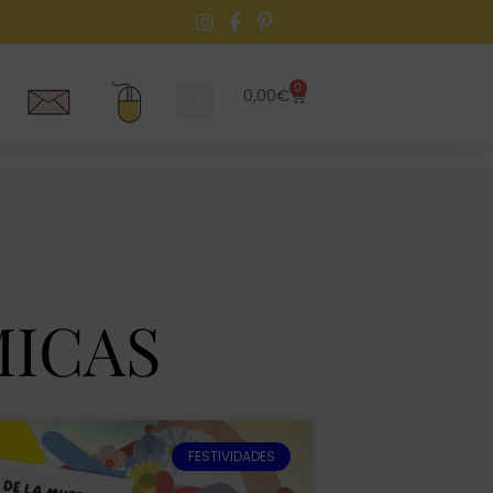
0
0,00
€
MICAS
FESTIVIDADES