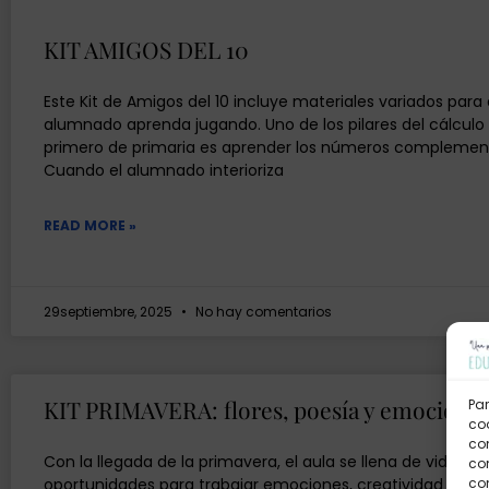
KIT AMIGOS DEL 10
Este Kit de Amigos del 10 incluye materiales variados para
alumnado aprenda jugando. Uno de los pilares del cálcul
primero de primaria es aprender los números complementa
Cuando el alumnado interioriza
READ MORE »
29septiembre, 2025
No hay comentarios
KIT PRIMAVERA: flores, poesía y emociones
Par
coo
co
Con la llegada de la primavera, el aula se llena de vida, c
com
oportunidades para trabajar emociones, creatividad y el r
con