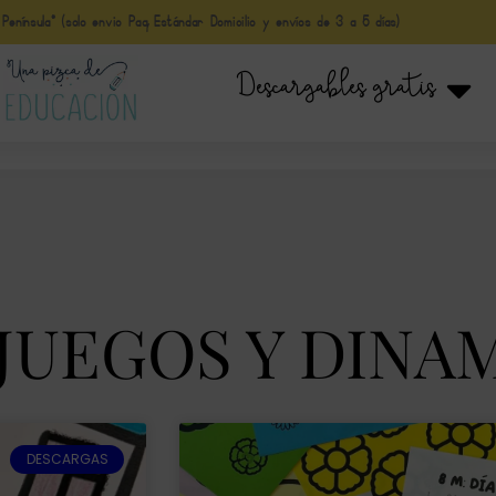
nínsula* (solo envio Paq Estándar Domicilio y envíos de 3 a 5 días)
Descargables gratis
: JUEGOS Y DINA
DESCARGAS