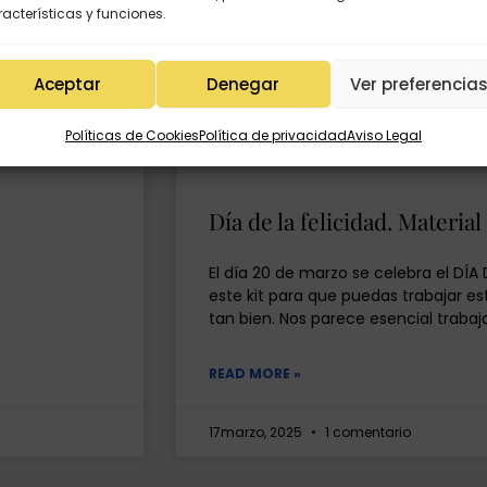
acterísticas y funciones.
le gratuito
Aceptar
Denegar
Ver preferencia
Políticas de Cookies
Política de privacidad
Aviso Legal
Día de la felicidad. Materia
El día 20 de marzo se celebra el DÍ
este kit para que puedas trabajar e
tan bien. Nos parece esencial trabaj
READ MORE »
17marzo, 2025
1 comentario