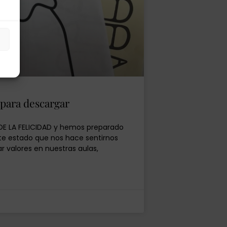
s
l para descargar
A DE LA FELICIDAD y hemos preparado
ste estado que nos hace sentirnos
ar valores en nuestras aulas,