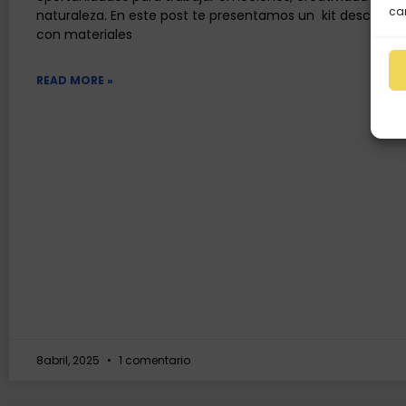
car
naturaleza. En este post te presentamos un kit descargab
con materiales
READ MORE »
8abril, 2025
1 comentario