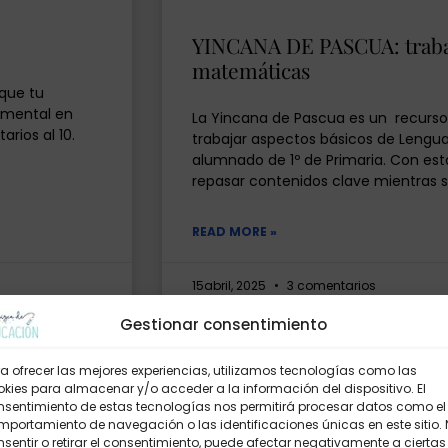
YINCANA DE PASCUA: traba
matemáticas
 que tu
o mental en
La Yincana de Pascua es un recurso 
rios al 10.
trabajar aspectos básicos de Lengu
alumnado de 1º de Primaria. Con es
repasar contenidos clave mientras 
READ MORE »
15abril, 2025
3 comentarios
Gestionar consentimiento
.
a ofrecer las mejores experiencias, utilizamos tecnologías como las
kies para almacenar y/o acceder a la información del dispositivo. El
nsentimiento de estas tecnologías nos permitirá procesar datos como el
olores y nuevas
portamiento de navegación o las identificaciones únicas en este sitio.
espeto por la
sentir o retirar el consentimiento, puede afectar negativamente a ciertas