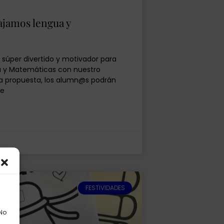
jamos lengua y
súper divertido y motivador para
a y Matemáticas con nuestro
ta propuesta, los alumn@s podrán
se
FESTIVIDADES
 No