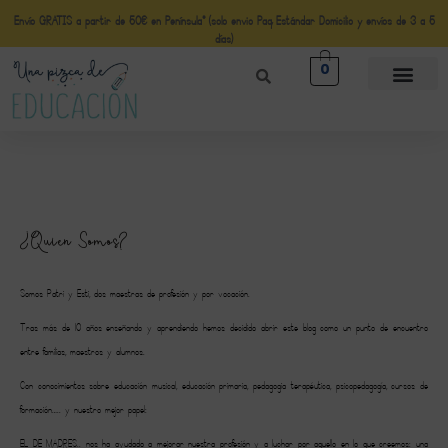
Envío GRATIS a partir de 50€ en Península* (solo envio Paq Estándar Domicilio y envíos de 3 a 5
días)
0
¿Quien Somos?
Somos Patri y Esti, dos maestras de profesión y por vocación.
Tras más de 10 años enseñando y aprendiendo hemos decidido abrir este blog como un punto de encuentro
entre familias, maestros y alumnos.
Con conocimientos sobre educación musical, educación primaria, pedagogia terapéutica, psicopedagogía, cursos de
formación….. y nuestro mejor papel:
EL DE MADRES.. nos ha ayudado a mejorar nuestra profesión y a luchar por aquello en lo que creemos: una