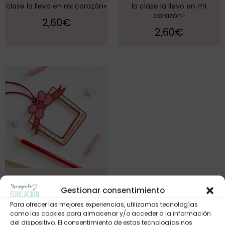
clase la llevo en mi corazón»
la clase la llevo en mi
corazón»
2,60
€
2,60
€
Marco navideño «Mi regalo
eres tú»
Gestionar consentimiento
1,20
€
Para ofrecer las mejores experiencias, utilizamos tecnologías
como las cookies para almacenar y/o acceder a la información
del dispositivo. El consentimiento de estas tecnologías nos