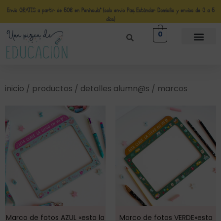
Envío GRATIS a partir de 50€ en Península* (solo envio Paq Estándar Domicilio y envíos de 3 a 5
días)
0
inicio
/
productos
/
detalles alumn@s
/ marcos
Marco de fotos AZUL «esta la
Marco de fotos VERDE»esta