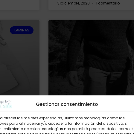
31diciembre, 2020
1 comentario
LÁMINAS
Gestionar consentimiento
La etiqueta de mi hijo: co
a ofrecer las mejores experiencias, utilizamos tecnologías como las
kies para almacenar y/o acceder a la información del dispositivo. El
s tengo más de
Quizá este sea uno de los post que 
nsentimiento de estas tecnologías nos permitirá procesar datos como el
t más
cual tenía más que contar. Hace un