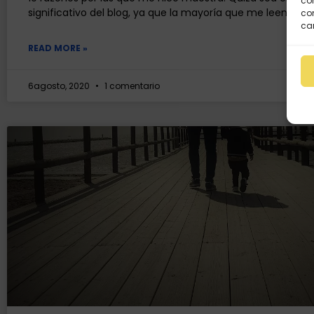
com
significativo del blog, ya que la mayoría que me leen
con
car
READ MORE »
6agosto, 2020
1 comentario