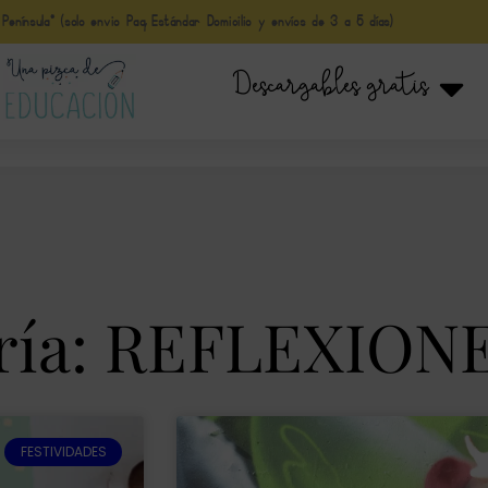
nínsula* (solo envio Paq Estándar Domicilio y envíos de 3 a 5 días)
Descargables gratis
ría: REFLEXION
FESTIVIDADES