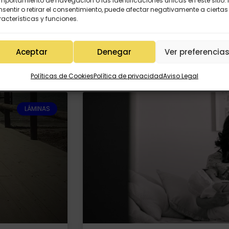
portamiento de navegación o las identificaciones únicas en este sitio.
realidad de la que ya sabía algo por
sentir o retirar el consentimiento, puede afectar negativamente a ciertas
acterísticas y funciones.
READ MORE »
Aceptar
Denegar
Ver preferencia
10mayo, 2020
18 comentarios
Políticas de Cookies
Política de privacidad
Aviso Legal
LÁMINAS