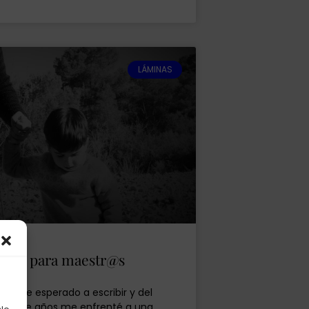
LÁMINAS
nsejos para maestr@s
más he esperado a escribir y del
 par de años me enfrenté a una