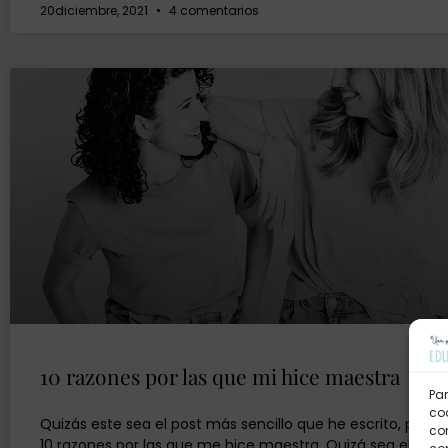
20diciembre, 2021
4 comentarios
10 razones por las que mi hice maestra
Par
coo
Quizás este sea el post más sencillo que he escrito, pue
co
10 razones por las que me hice maestra. Quizá sea el pos