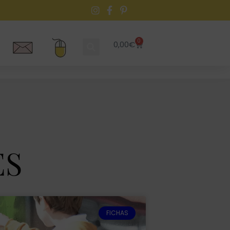
0
0,00
€
ES
FICHAS