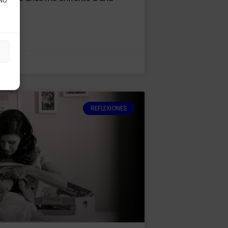
 No
s
REFLEXIONES