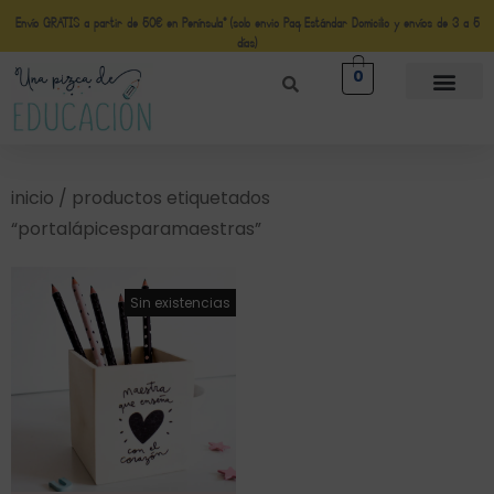
Envío GRATIS a partir de 50€ en Península* (solo envio Paq Estándar Domicilio y envíos de 3 a 5
días)
0
inicio
/ productos etiquetados
“portalápicesparamaestras”
¡Oferta!
Sin existencias