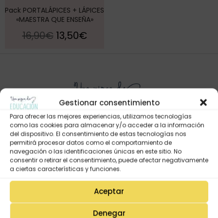
Pack PORTALÁPICES + LÁPICES
«MAESTRA QUE ENSEÑA»
16,90
€
13,50
€
Gestionar consentimiento
Para ofrecer las mejores experiencias, utilizamos tecnologías
como las cookies para almacenar y/o acceder a la información
del dispositivo. El consentimiento de estas tecnologías nos
permitirá procesar datos como el comportamiento de
Mi Cuenta
navegación o las identificaciones únicas en este sitio. No
consentir o retirar el consentimiento, puede afectar negativamente
Lista de deseos
a ciertas características y funciones.
Mi Perfil
Aceptar
Descargas
Estado de mi pedido
Denegar