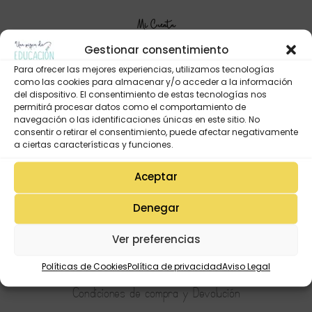
Mi Cuenta
Lista de deseos
Gestionar consentimiento
Mi Perfil
Para ofrecer las mejores experiencias, utilizamos tecnologías
como las cookies para almacenar y/o acceder a la información
Descargas
del dispositivo. El consentimiento de estas tecnologías nos
Estado de mi pedido
permitirá procesar datos como el comportamiento de
navegación o las identificaciones únicas en este sitio. No
Preguntas Frecuentes
consentir o retirar el consentimiento, puede afectar negativamente
a ciertas características y funciones.
Aceptar
Tienda
Aviso Legal
Denegar
Política de Privacidad
Ver preferencias
Política de Cookies
Terminos y condiciones
Políticas de Cookies
Política de privacidad
Aviso Legal
Condiciones de compra y Devolución