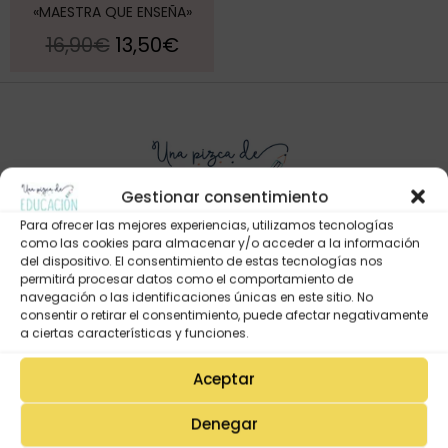
«MAESTRA QUE ENSEÑA»
16,90
€
13,50
€
Gestionar consentimiento
Para ofrecer las mejores experiencias, utilizamos tecnologías
como las cookies para almacenar y/o acceder a la información
del dispositivo. El consentimiento de estas tecnologías nos
permitirá procesar datos como el comportamiento de
Mi Cuenta
navegación o las identificaciones únicas en este sitio. No
Lista de deseos
consentir o retirar el consentimiento, puede afectar negativamente
a ciertas características y funciones.
Mi Perfil
Descargas
Aceptar
Estado de mi pedido
Denegar
Preguntas Frecuentes