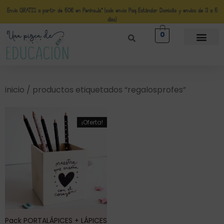
Envío GRATIS a partir de 50€ en Península* (solo envio Paq Estándar Domicilio y envíos de 3 a 5
días)
0
inicio
/ productos etiquetados “regalosprofes”
¡Oferta!
Pack PORTALÁPICES + LÁPICES