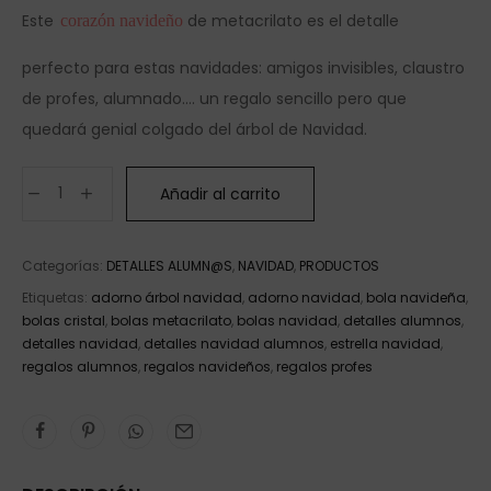
Este
de metacrilato es el detalle
corazón navideño
perfecto para estas navidades: amigos invisibles, claustro
de profes, alumnado…. un regalo sencillo pero que
quedará genial colgado del árbol de Navidad.
Añadir al carrito
Categorías:
DETALLES ALUMN@S
,
NAVIDAD
,
PRODUCTOS
Etiquetas:
adorno árbol navidad
,
adorno navidad
,
bola navideña
,
bolas cristal
,
bolas metacrilato
,
bolas navidad
,
detalles alumnos
,
detalles navidad
,
detalles navidad alumnos
,
estrella navidad
,
regalos alumnos
,
regalos navideños
,
regalos profes