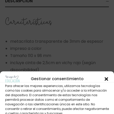
DESCRIPCIÓN
Características
metacrilato transparente de 3mm de espesor
impreso a color
Tamaño 110 x 98 mm
incluye cinta de 2,5cm en vichy rojo (según
disponibilidad)
Gestionar consentimiento
Para ofrecer las mejores experiencias, utilizamos tecnologías
VALORACIONES (0)
como las cookies para almacenar y/o acceder a la información
del dispositivo. El consentimiento de estas tecnologías nos
permitirá procesar datos como el comportamiento de
navegación o las identificaciones únicas en este sitio. No
consentir o retirar el consentimiento, puede afectar negativamente
a ciertas características y funciones.