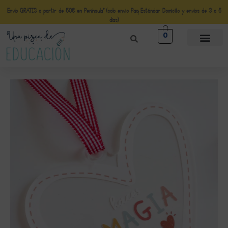
Envío GRATIS a partir de 50€ en Península* (solo envio Paq Estándar Domicilio y envíos de 3 a 5
días)
0