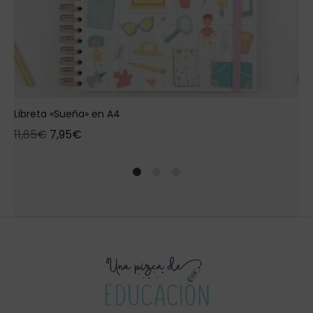
Libreta «Sueña» en A4
11,65
€
7,95
€
1
2
4