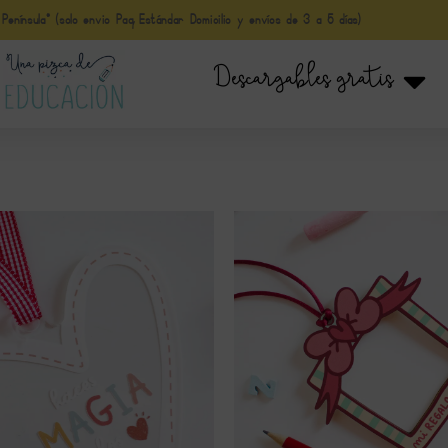
nínsula* (solo envio Paq Estándar Domicilio y envíos de 3 a 5 días)
Descargables gratis