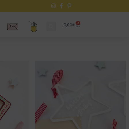
0
0,00
€