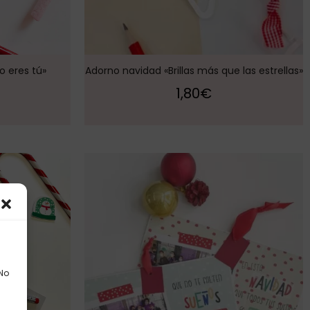
o eres tú»
Adorno navidad «Brillas más que las estrellas»
1,80
€
 No