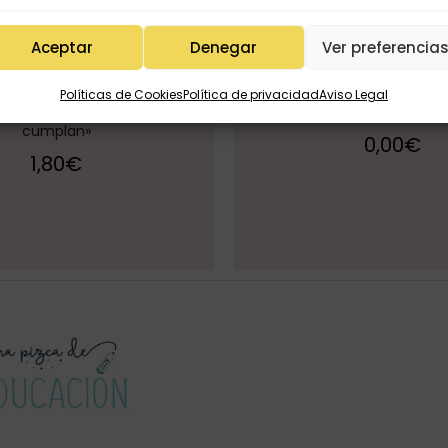
Aceptar
Denegar
Ver preferencia
Políticas de Cookies
Política de privacidad
Aviso Legal
cartón lápiz navid
ad «Que todos tus sueños se
cumplan»
0,00
€
1,80
€