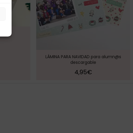
s
eño
LÁMINA PARA NAVIDAD para alumn@s
descargable
4,95
€