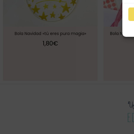
Bola Navidad «tú eres pura magia»
Bola Navid
1,80
€