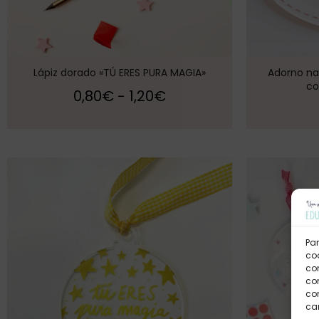
Lápiz dorado «TÚ ERES PURA MAGIA»
Adorno na
co
0,80
€
-
1,20
€
Par
coo
co
com
con
car