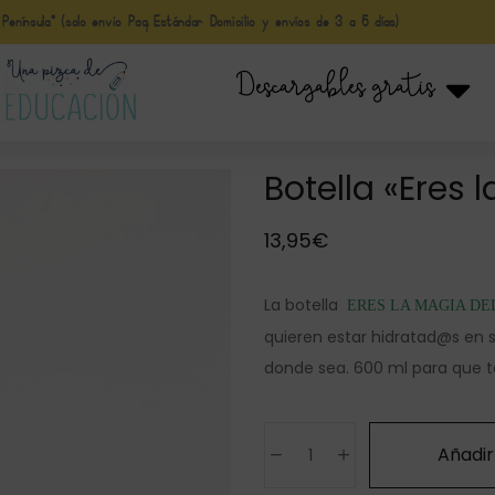
nínsula* (solo envio Paq Estándar Domicilio y envíos de 3 a 5 días)
Descargables gratis
Botella «Eres 
13,95
€
La botella
ERES LA MAGIA DE
quieren estar hidratad@s en su
donde sea. 600 ml para que te
Añadir 