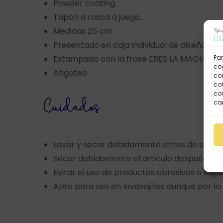
Powder coating.
Tapón a rosca a juego.
Medidas 25 cm
Presentado en caja individual de diseño kraf
Par
Estampado con la frase ERES LA MAGIA DE
coo
Atigoteo
co
com
con
Cuidados
car
Lavar y secar debidamente antes de su pri
Secar debidamente el articulo después de
Evitar el uso de productos abrasivos o esp
Apto para uso en lavavajillas aunque por 