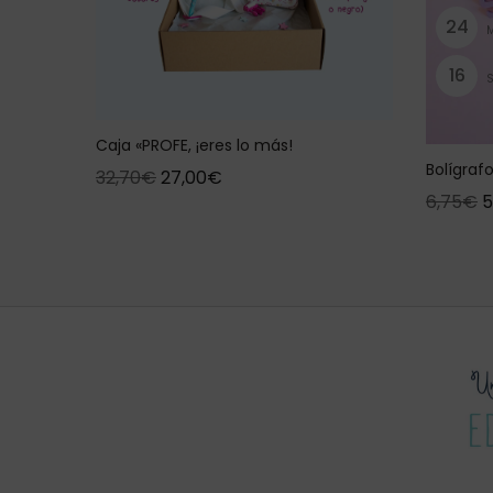
2
4
1
5
Caja «PROFE, ¡eres lo más!
Bolígraf
32,70
€
27,00
€
6,75
€
5