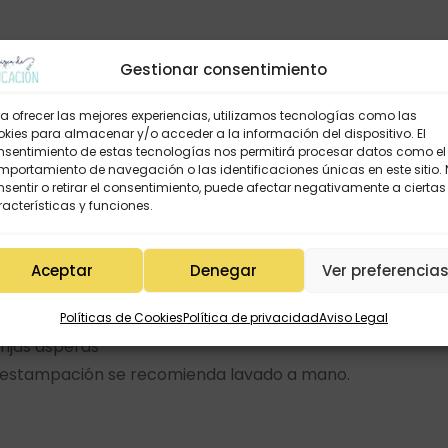
Gestionar consentimiento
t.
a ofrecer las mejores experiencias, utilizamos tecnologías como las
L AULA
kies para almacenar y/o acceder a la información del dispositivo. El
nsentimiento de estas tecnologías nos permitirá procesar datos como el
portamiento de navegación o las identificaciones únicas en este sitio.
sentir o retirar el consentimiento, puede afectar negativamente a ciertas
acterísticas y funciones.
Aceptar
Denegar
Ver preferencia
mer uso
 cada lavado
Políticas de Cookies
Política de privacidad
Aviso Legal
onjas ásperas
la estampación se recomienda lavado a mano.