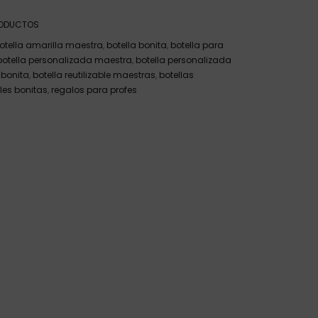
ODUCTOS
otella amarilla maestra
,
botella bonita
,
botella para
botella personalizada maestra
,
botella personalizada
 bonita
,
botella reutilizable maestras
,
botellas
bles bonitas
,
regalos para profes