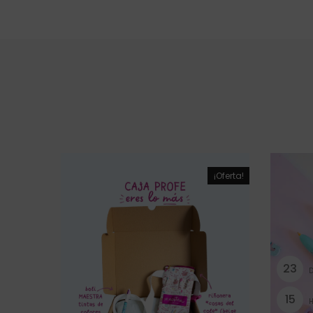
¡Oferta!
2
3
D
1
5