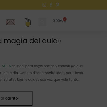
0
0,00
€
la magia del aula»
es ideal para es@s profes y maestr@s que
L AULA
 día a día. Con un diseño bonito ideal, para llevar
 hidrates bien y cuides esa voz que vale tanto.
al carrito