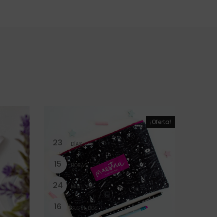
¡Oferta!
2
3
DÍAS
1
5
HORAS
2
4
MINUTOS
1
5
SEGUNDOS