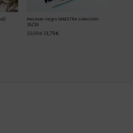
al)
Neceser negro MAESTRA colección
25/26
22,95
€
13,75
€