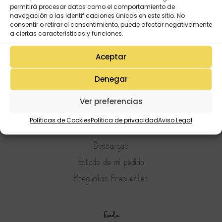
permitirá procesar datos como el comportamiento de
navegación o las identificaciones únicas en este sitio. No
consentir o retirar el consentimiento, puede afectar negativamente
a ciertas características y funciones.
Aceptar
Denegar
Mi Cuenta
Ver preferencias
Lista de deseos
Políticas de Cookies
Política de privacidad
Aviso Legal
Mi Perfil
Descargas
Estado de mi pedido
Preguntas Frecuentes
Tienda