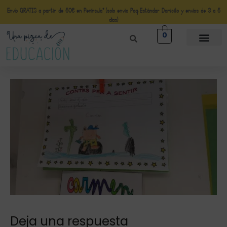
Envío GRATIS a partir de 50€ en Península* (solo envio Paq Estándar Domicilio y envíos de 3 a 5
días)
0
Deja una respuesta