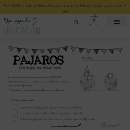
Envío GRATIS a partir de 50€ en Península* (solo envio Paq Estándar Domicilio y envíos de 3 a 5
días)
0