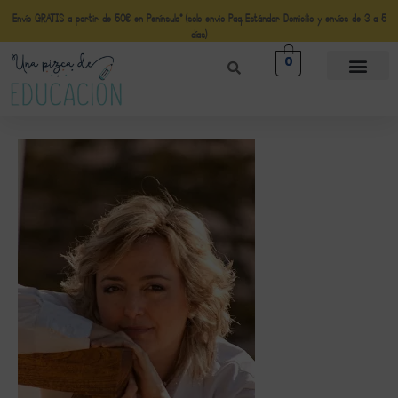
Envío GRATIS a partir de 50€ en Península* (solo envio Paq Estándar Domicilio y envíos de 3 a 5
días)
0