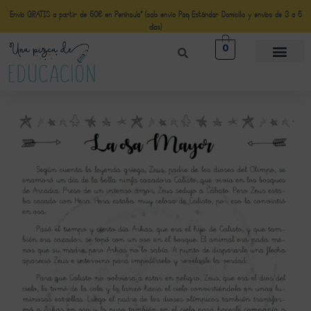
Envío GRATIS a partir de 50€ en Península* (solo envio Paq Estándar Domicilio y envíos de 3 a 5
días)
0