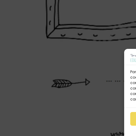
Par
coo
co
com
con
car