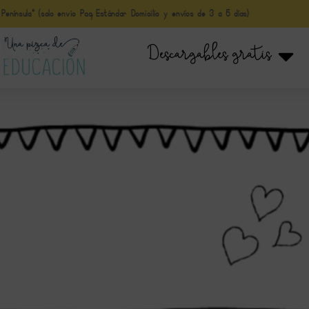
nínsula* (solo envio Paq Estándar Domicilio y envíos de 3 a 5 días)
Descargables gratis