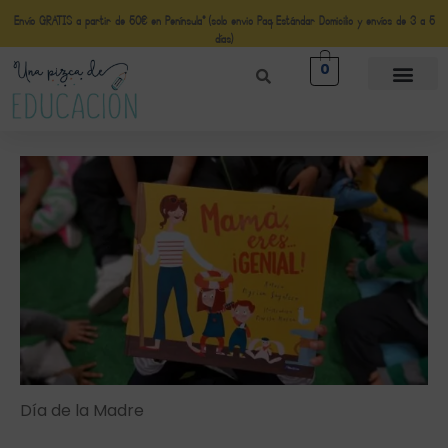
Envío GRATIS a partir de 50€ en Península* (solo envio Paq Estándar Domicilio y envíos de 3 a 5
días)
0
Día de la Madre