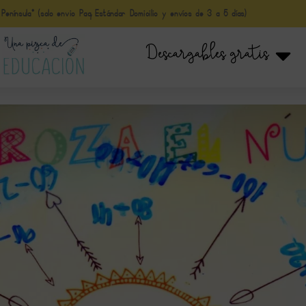
nínsula* (solo envio Paq Estándar Domicilio y envíos de 3 a 5 días)
Descargables gratis