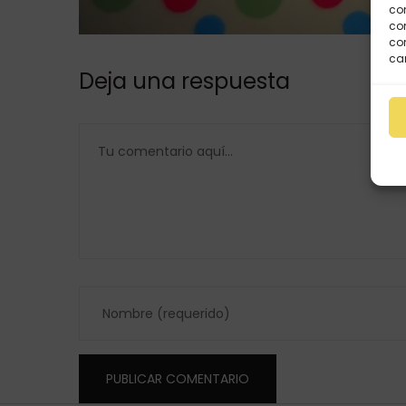
co
com
con
car
Deja una respuesta