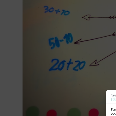
Par
coo