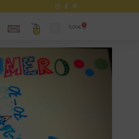
0
0,00
€