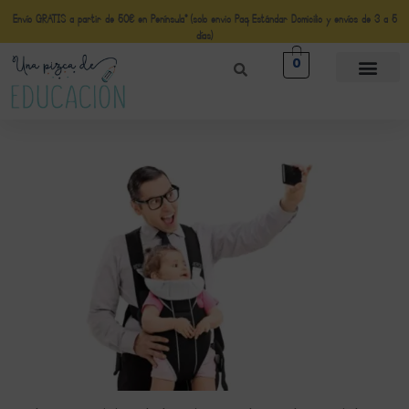
Envío GRATIS a partir de 50€ en Península* (solo envio Paq Estándar Domicilio y envíos de 3 a 5
días)
0