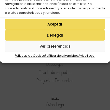
navegación o las identificaciones únicas en este sitio. No
consentir o retirar el consentimiento, puede afectar negativamente
a ciertas características y funciones.
Aceptar
Denegar
Mi Cuenta
Ver preferencias
Lista de deseos
Mi Perfil
Políticas de Cookies
Política de privacidad
Aviso Legal
Descargas
Estado de mi pedido
Preguntas Frecuentes
Tienda
Aviso Legal