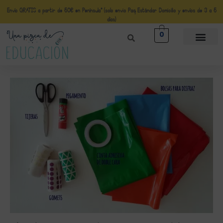
Envío GRATIS a partir de 50€ en Península* (solo envio Paq Estándar Domicilio y envíos de 3 a 5
días)
0