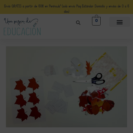
Envío GRATIS a partir de 50€ en Península* (solo envio Paq Estándar Domicilio y envíos de 3 a 5
días)
0