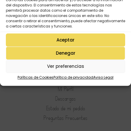
como las cookies para almacenar y/o acceder a la información
del dispositivo. El consentimiento de estas tecnologías nos
permitirá procesar datos como el comportamiento de
navegación o las identificaciones únicas en este sitio. No
consentir o retirar el consentimiento, puede afectar negativamente
a ciertas características y funciones.
Aceptar
Denegar
Ver preferencias
Mi Cuenta
Políticas de Cookies
Política de privacidad
Aviso Legal
Lista de deseos
Mi Perfil
Descargas
Estado de mi pedido
Preguntas Frecuentes