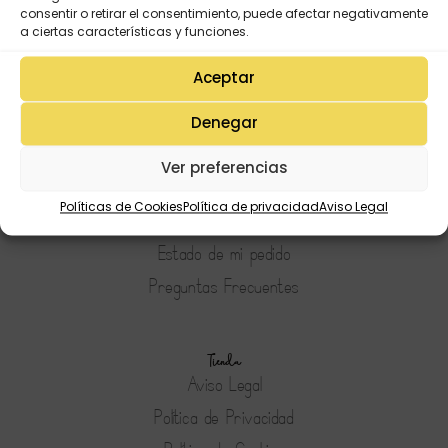
consentir o retirar el consentimiento, puede afectar negativamente
a ciertas características y funciones.
Aceptar
Denegar
Mi Cuenta
Lista de deseos
Ver preferencias
Mi Perfil
Políticas de Cookies
Política de privacidad
Aviso Legal
Descargas
Estado de mi pedido
Preguntas Frecuentes
Tienda
Aviso Legal
Política de Privacidad