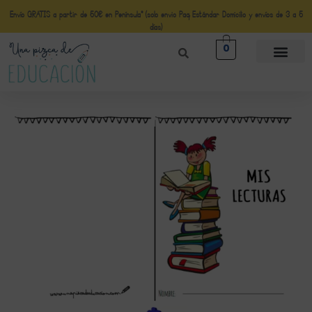
Envío GRATIS a partir de 50€ en Península* (solo envio Paq Estándar Domicilio y envíos de 3 a 5
días)
0