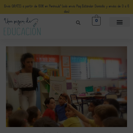
Envío GRATIS a partir de 50€ en Península* (solo envio Paq Estándar Domicilio y envíos de 3 a 5
días)
0