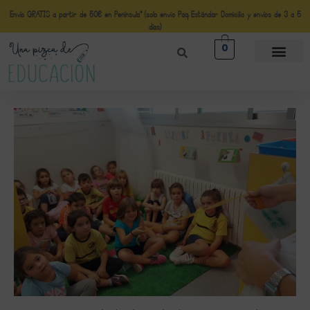
Envío GRATIS a partir de 50€ en Península* (solo envio Paq Estándar Domicilio y envíos de 3 a 5
días)
0