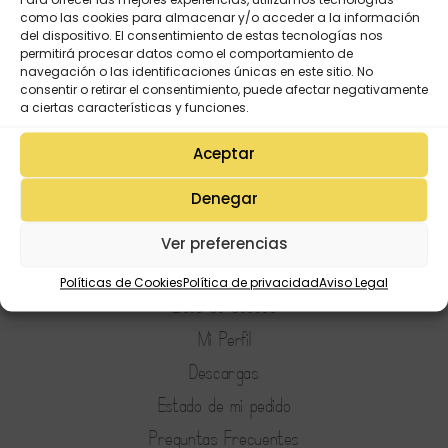
como las cookies para almacenar y/o acceder a la información
del dispositivo. El consentimiento de estas tecnologías nos
permitirá procesar datos como el comportamiento de
navegación o las identificaciones únicas en este sitio. No
consentir o retirar el consentimiento, puede afectar negativamente
a ciertas características y funciones.
Aceptar
Denegar
Ver preferencias
Mi Cuenta
Políticas de Cookies
Política de privacidad
Aviso Legal
Lista de deseos
Mi Perfil
Descargas
Estado de mi pedido
Preguntas Frecuentes