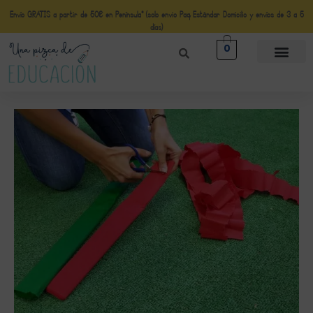
Envío GRATIS a partir de 50€ en Península* (solo envio Paq Estándar Domicilio y envíos de 3 a 5
días)
0