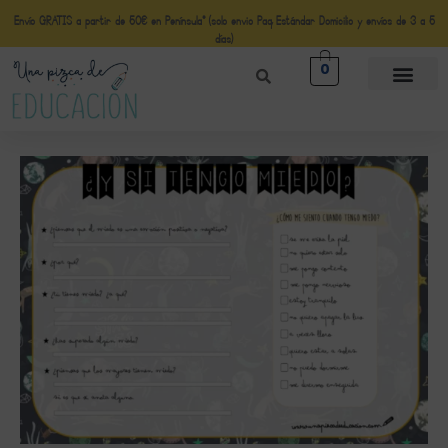
Envío GRATIS a partir de 50€ en Península* (solo envio Paq Estándar Domicilio y envíos de 3 a 5
días)
0