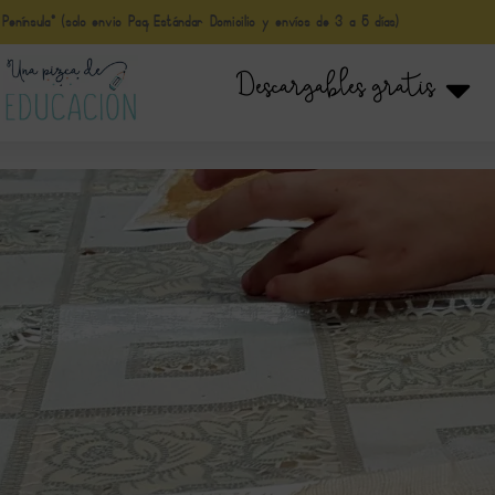
nínsula* (solo envio Paq Estándar Domicilio y envíos de 3 a 5 días)
Descargables gratis