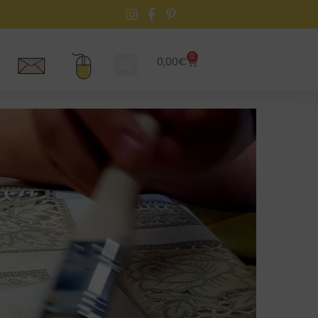
0
0,00
€