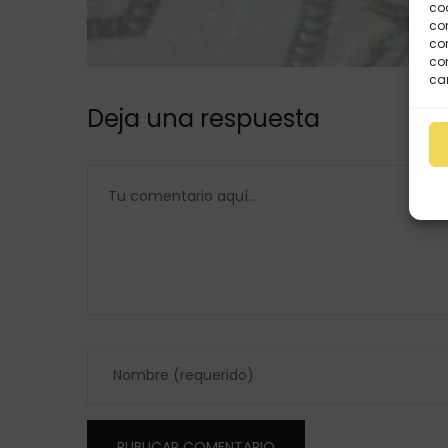
coo
co
com
con
car
Deja una respuesta