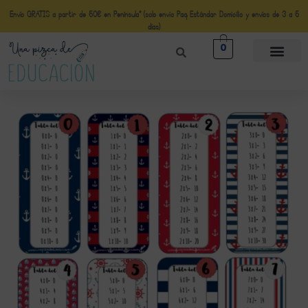
Envío GRATIS a partir de 50€ en Península* (solo envio Paq Estándar Domicilio y envíos de 3 a 5
días)
0