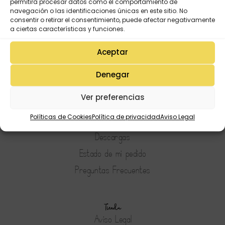
permitirá procesar datos como el comportamiento de
navegación o las identificaciones únicas en este sitio. No
consentir o retirar el consentimiento, puede afectar negativamente
a ciertas características y funciones.
Aceptar
Denegar
Mi Cuenta
Ver preferencias
Lista de deseos
Políticas de Cookies
Política de privacidad
Aviso Legal
Mi Perfil
Descargas
Estado de mi pedido
Preguntas Frecuentes
Tienda
Aviso Legal