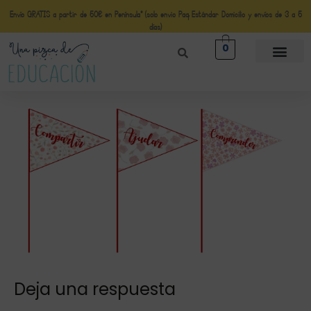
Envío GRATIS a partir de 50€ en Península* (solo envio Paq Estándar Domicilio y envíos de 3 a 5
días)
0
Deja una respuesta