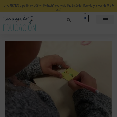
Envío GRATIS a partir de 50€ en Península* (solo envio Paq Estándar Domicilio y envíos de 3 a 5
días)
0