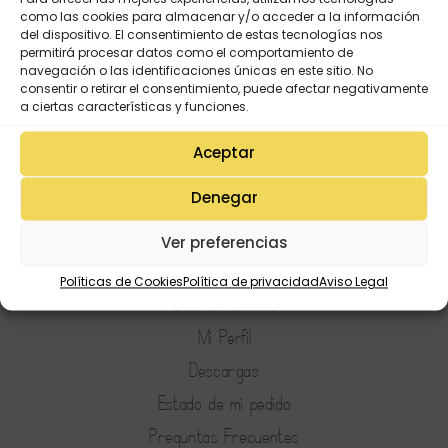
como las cookies para almacenar y/o acceder a la información
del dispositivo. El consentimiento de estas tecnologías nos
permitirá procesar datos como el comportamiento de
navegación o las identificaciones únicas en este sitio. No
consentir o retirar el consentimiento, puede afectar negativamente
a ciertas características y funciones.
Aceptar
Denegar
Ver preferencias
Mi Cuenta
Políticas de Cookies
Política de privacidad
Aviso Legal
Lista de deseos
Mi Perfil
Descargas
Estado de mi pedido
Preguntas Frecuentes