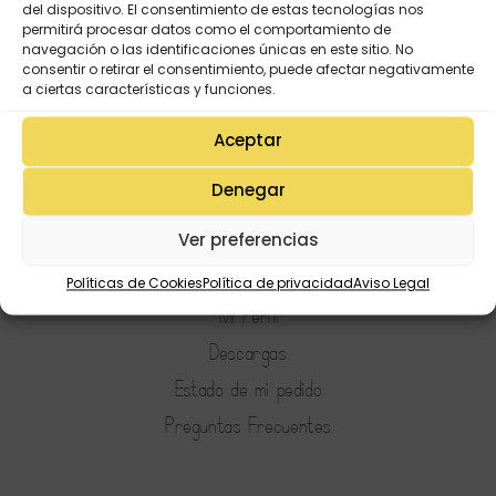
del dispositivo. El consentimiento de estas tecnologías nos
permitirá procesar datos como el comportamiento de
navegación o las identificaciones únicas en este sitio. No
consentir o retirar el consentimiento, puede afectar negativamente
a ciertas características y funciones.
Aceptar
Denegar
Ver preferencias
Mi Cuenta
Lista de deseos
Políticas de Cookies
Política de privacidad
Aviso Legal
Mi Perfil
Descargas
Estado de mi pedido
Preguntas Frecuentes