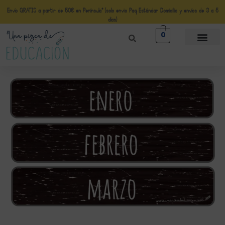
Envío GRATIS a partir de 50€ en Península* (solo envio Paq Estándar Domicilio y envíos de 3 a 5
días)
0