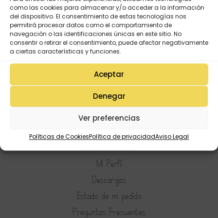
como las cookies para almacenar y/o acceder a la información
del dispositivo. El consentimiento de estas tecnologías nos
permitirá procesar datos como el comportamiento de
navegación o las identificaciones únicas en este sitio. No
consentir o retirar el consentimiento, puede afectar negativamente
a ciertas características y funciones.
Aceptar
Denegar
Ver preferencias
Mi Cuenta
Políticas de Cookies
Política de privacidad
Aviso Legal
Lista de deseos
Mi Perfil
Descargas
Estado de mi pedido
Preguntas Frecuentes