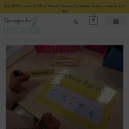
Envío GRATIS a partir de 50€ en Península* (solo envio Paq Estándar Domicilio y envíos de 3 a 5
días)
0