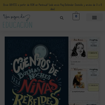
Envío GRATIS a partir de 50€ en Península* (solo envio Paq Estándar Domicilio y envíos de 3 a 5
días)
0