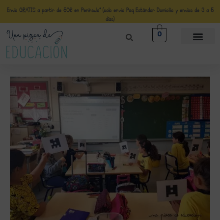
Envío GRATIS a partir de 50€ en Península* (solo envio Paq Estándar Domicilio y envíos de 3 a 5
días)
0