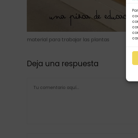
Par
coo
co
com
con
car
material para trabajar las plantas
Deja una respuesta