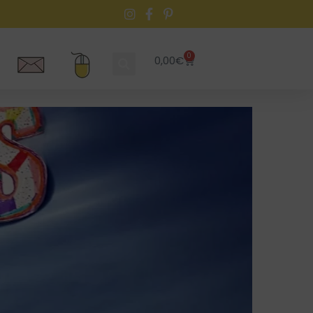
0
0,00
€