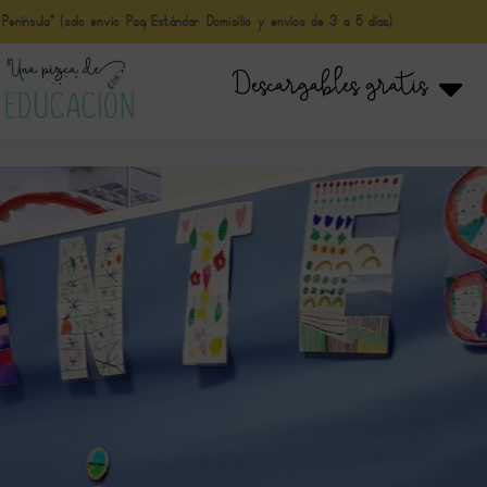
nínsula* (solo envio Paq Estándar Domicilio y envíos de 3 a 5 días)
Descargables gratis