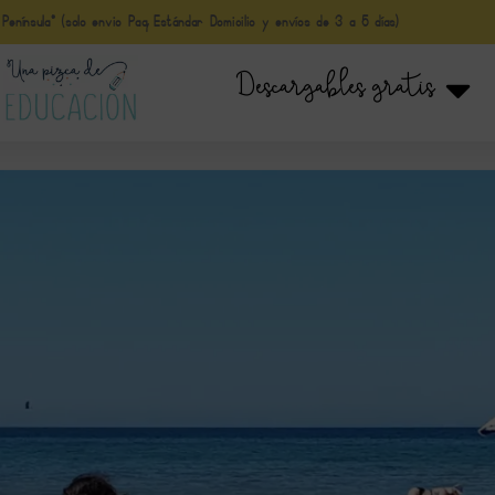
nínsula* (solo envio Paq Estándar Domicilio y envíos de 3 a 5 días)
Descargables gratis