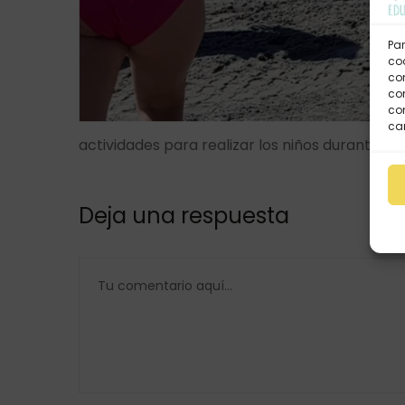
Par
coo
co
com
con
car
actividades para realizar los niños durante el
Deja una respuesta