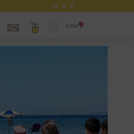
0
0,00
€