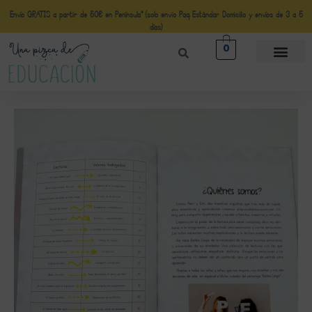
Envío GRATIS a partir de 50€ en Península* (solo envio Paq Estándar Domicilio y envíos de 3 a 5
días)
0